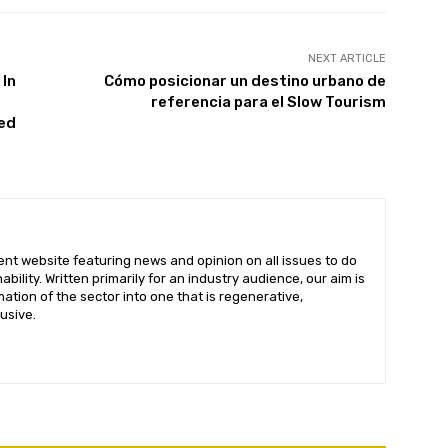
Built with ConvertKi
NEXT ARTICLE
 In
Cómo posicionar un destino urbano de
referencia para el Slow Tourism
ted
ent website featuring news and opinion on all issues to do
bility. Written primarily for an industry audience, our aim is
ation of the sector into one that is regenerative,
lusive.