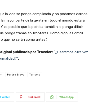
s que la vida se ponga complicada y no podamos darnos
 la mayor parte de la gente en todo el mundo estará
Y es posible que la política también lo ponga difícil:
Join our newsletter
ue ponga trabas en fronteras. Como digo, es difícil
ro que no serán como antes”.
Subscribe to get our latest content by email.
original publicada por Traveler:
“
¿Caeremos otra vez
normalidad?
”
.
sm
Perdro Bravo
Turismo
Subscribe
Twitter
Pinterest
WhatsApp
We won't send you spam. Unsubscribe at any time.