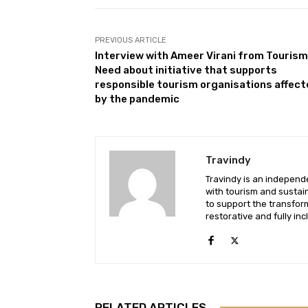
PREVIOUS ARTICLE
Interview with Ameer Virani from Tourism
Need about initiative that supports
responsible tourism organisations affec
by the pandemic
Travindy
Travindy is an independ
with tourism and sustaina
to support the transform
restorative and fully inc
RELATED ARTICLES