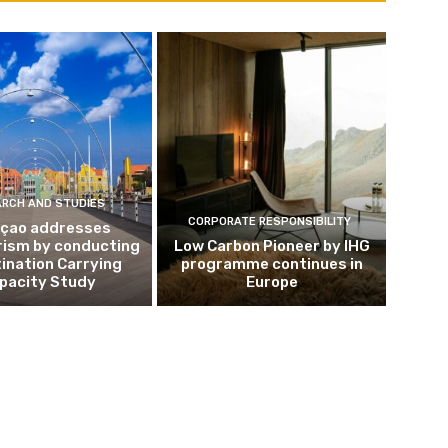
ARCH AND STUDIES
CORPORATE RESPONSIBILITY
çao addresses
rism by conducting
Low Carbon Pioneer by IHG
ination Carrying
programme continues in
pacity Study
Europe