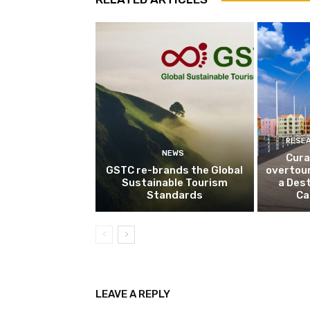
RESE
NEWS
Cura
GSTC re-brands the Global
overtou
Sustainable Tourism
a Dest
Standards
Ca
LEAVE A REPLY