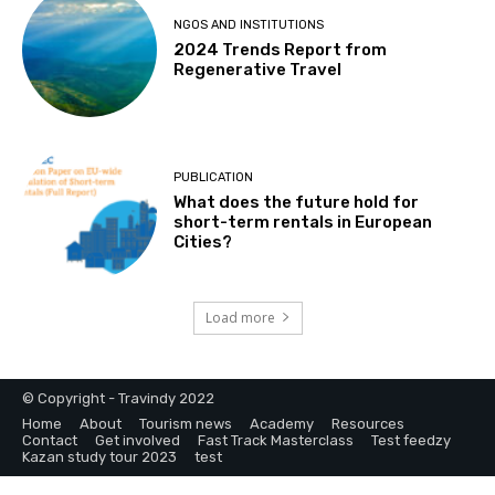
NGOS AND INSTITUTIONS
2024 Trends Report from
Regenerative Travel
PUBLICATION
What does the future hold for
short-term rentals in European
Cities?
Load more
© Copyright - Travindy 2022
Home
About
Tourism news
Academy
Resources
Contact
Get involved
Fast Track Masterclass
Test feedzy
Kazan study tour 2023
test