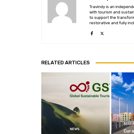
Travindy is an independ
with tourism and sustaina
to support the transform
restorative and fully inc
RELATED ARTICLES
RESE
NEWS
Cura