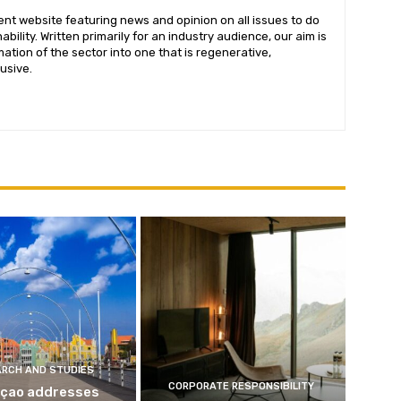
Subscribe
ent website featuring news and opinion on all issues to do
bility. Written primarily for an industry audience, our aim is
ation of the sector into one that is regenerative,
We won't send you spam. Unsubscribe at any time.
lusive.
Built with ConvertKi
ARCH AND STUDIES
CORPORATE RESPONSIBILITY
çao addresses