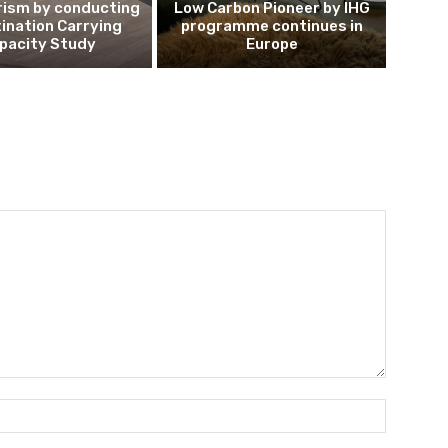
rism by conducting
Low Carbon Pioneer by IHG
ination Carrying
programme continues in
pacity Study
Europe
Name:*