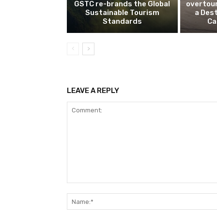
GSTC re-brands the Global
overtou
Sustainable Tourism
a Dest
Standards
Ca
LEAVE A REPLY
Comment: