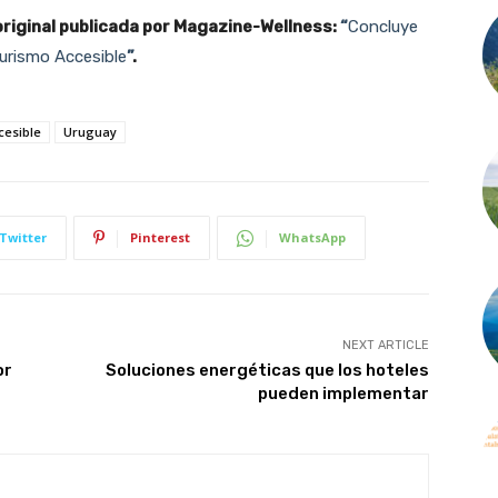
 original publicada por Magazine-Wellness:
“
Concluye
Turismo Accesible
”
.
cesible
Uruguay
Twitter
Pinterest
WhatsApp
Join our newsletter
NEXT ARTICLE
Subscribe to get our latest content by email.
or
Soluciones energéticas que los hoteles
pueden implementar