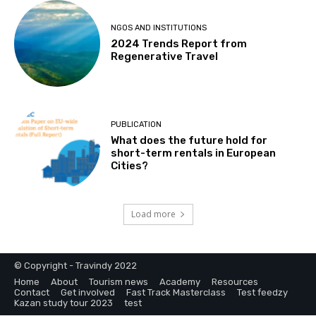
NGOS AND INSTITUTIONS
2024 Trends Report from
Regenerative Travel
PUBLICATION
What does the future hold for
short-term rentals in European
Cities?
Load more
© Copyright - Travindy 2022
Home
About
Tourism news
Academy
Resources
Contact
Get involved
Fast Track Masterclass
Test feedzy
Kazan study tour 2023
test