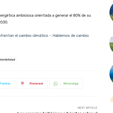
ergética ambiciosa orientada a generar el 80% de su
Join our newsletter
2030.
nfrentan el cambio climático – Hablemos de cambio
Subscribe to get our latest content by email.
tenibilidad
Subscribe
Twitter
Pinterest
WhatsApp
We won't send you spam. Unsubscribe at any time.
Built with ConvertKi
NEXT ARTICLE