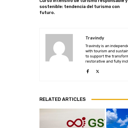
Curso intensivo de turismo responsable y
sostenible: tendencia del turismo con
futuro.
Travindy
Travindy is an independ
with tourism and sustaina
to support the transform
restorative and fully inc
RELATED ARTICLES